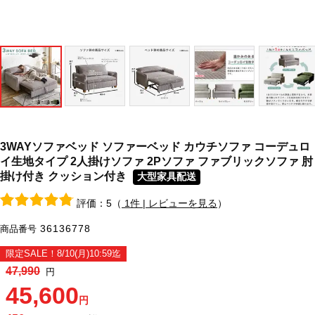
3WAYソファベッド ソファーベッド カウチソファ コーデュロ
イ生地タイプ 2人掛けソファ 2Pソファ ファブリックソファ 肘
掛け付き クッション付き
大型家具配送
評価：5（
1件 | レビューを見る
）
36136778
商品番号
限定SALE！8/10(月)10:59迄
47,990
円
45,600
円