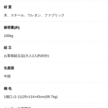
材 質
木、スチール、ウレタン、ファブリック
耐荷重(約)
100kg
組 立
お客様組立品(大人2人約30分)
生産国
中国
梱 包
1個口:(1-1)125×114×43cm(58.7kg)