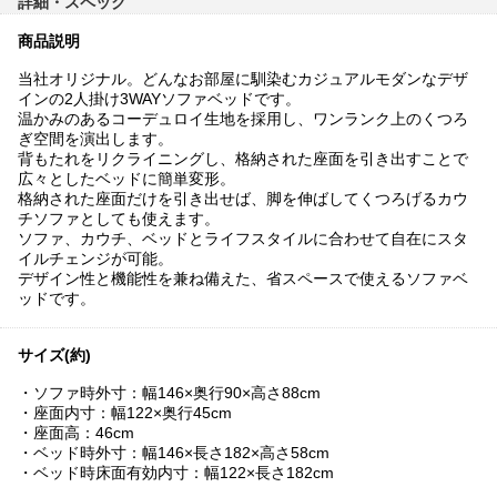
詳細・スペック
商品説明
当社オリジナル。どんなお部屋に馴染むカジュアルモダンなデザ
インの2人掛け3WAYソファベッドです。
温かみのあるコーデュロイ生地を採用し、ワンランク上のくつろ
ぎ空間を演出します。
背もたれをリクライニングし、格納された座面を引き出すことで
広々としたベッドに簡単変形。
格納された座面だけを引き出せば、脚を伸ばしてくつろげるカウ
チソファとしても使えます。
ソファ、カウチ、ベッドとライフスタイルに合わせて自在にスタ
イルチェンジが可能。
デザイン性と機能性を兼ね備えた、省スペースで使えるソファベ
ッドです。
サイズ(約)
・ソファ時外寸：幅146×奥行90×高さ88cm
・座面内寸：幅122×奥行45cm
・座面高：46cm
・ベッド時外寸：幅146×長さ182×高さ58cm
・ベッド時床面有効内寸：幅122×長さ182cm